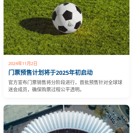
2024年11月2日
门票预售计划将于2025年初启动
官方宣布门票销售将分阶段进行，首批预售针对全球球
迷会成员，确保购票过程公平透明。