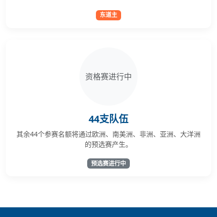
东道主
资格赛进行中
44支队伍
其余44个参赛名额将通过欧洲、南美洲、非洲、亚洲、大洋洲
的预选赛产生。
预选赛进行中