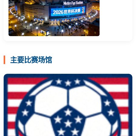
主要比赛场馆