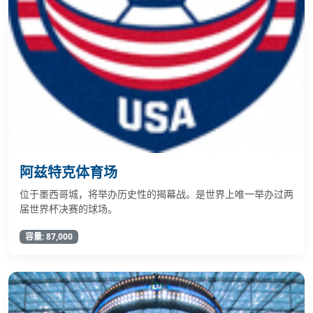
阿兹特克体育场
位于墨西哥城，将举办历史性的揭幕战。是世界上唯一举办过两
届世界杯决赛的球场。
容量: 87,000