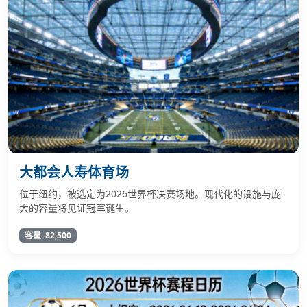
大都会人寿体育场
位于纽约，被选定为2026世界杯决赛场地。现代化的设施与庞
大的容量将见证冠军诞生。
容量: 82,500