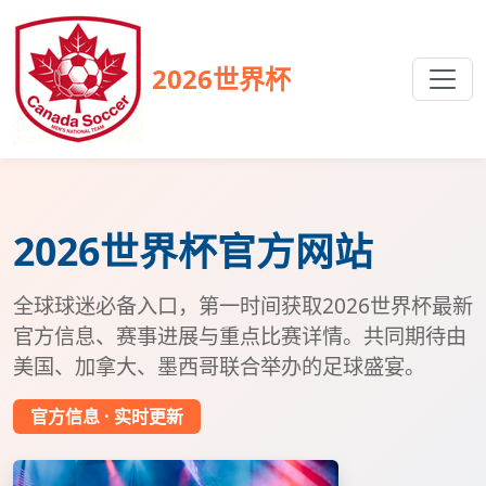
2026世界杯
2026世界杯官方网站
全球球迷必备入口，第一时间获取2026世界杯最新
官方信息、赛事进展与重点比赛详情。共同期待由
美国、加拿大、墨西哥联合举办的足球盛宴。
官方信息 · 实时更新